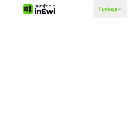
Symfonia inEwi
Funkcje
Rejestra
Precyzyjna
Grafik P
Układa si
Elektro
Planowani
Ewidenc
W czasie
Delega
Wyjazdy