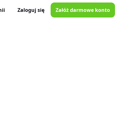
ii
Zaloguj się
Załóż darmowe konto
ator Czasu Pracy
e z iOS i Android
lna
e w Twojej kieszeni
i poprawki
nnymi narzędziami
tkowników
je