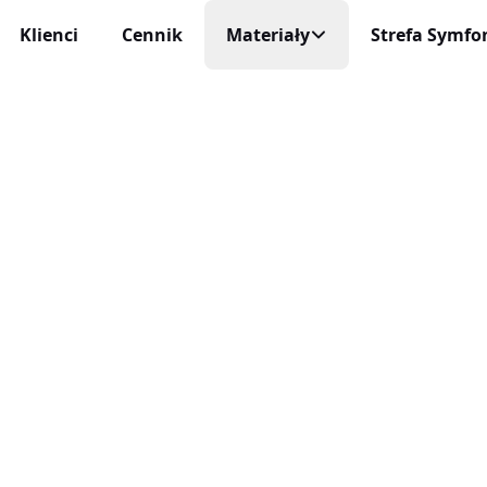
Klienci
Cennik
Materiały
Strefa Symfon
Mobilny Rejestr
Na każde urządzeni
cja Czasu Pracy
Blog
 i niezawodna
Aplikacja Mobi
Darmowe Wzory
Życie profesjonaln
racy
ę sam
Baza Wiedzy
Aktualizacje
niczne Wnioski Urlopowe
Nowości, zmiany 
Program Partnerski
e i liczenie limitów
Integracje
ja Czasu Pracy
O Nas
Połącz inEwi z i
 rzeczywistym
Kontakt
Benefity
cje Online
Korzyści dla uży
 służbowe pod kontrolą
Automatyzac