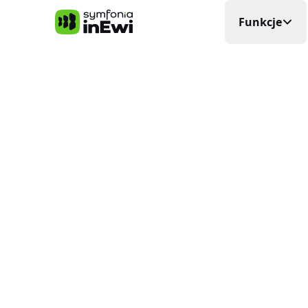
Symfonia inEwi
Funkcje
Rejestra
Precyzyjna
Grafik P
Układa si
Elektro
Planowani
Ewidenc
W czasie
Delega
Wyjazdy