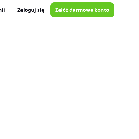
ii
Zaloguj się
Załóż darmowe konto
ator Czasu Pracy
e z iOS i Android
lna
e w Twojej kieszeni
i poprawki
nnymi narzędziami
tkowników
je