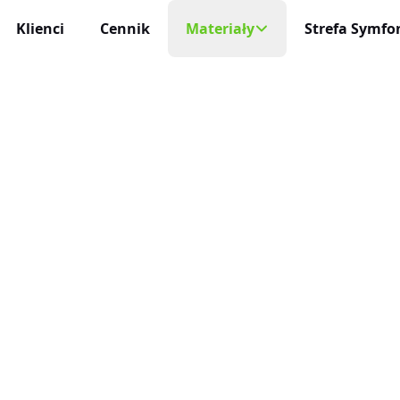
Klienci
Cennik
Materiały
Strefa Symfon
Mobilny Rejestr
Na każde urządzeni
cja Czasu Pracy
Blog
 i niezawodna
Aplikacja Mobi
Darmowe Wzory
Życie profesjonaln
racy
ę sam
Baza Wiedzy
Aktualizacje
niczne Wnioski Urlopowe
Nowości, zmiany 
Program Partnerski
e i liczenie limitów
Integracje
ja Czasu Pracy
O Nas
Połącz inEwi z i
 rzeczywistym
Kontakt
Benefity
cje Online
Korzyści dla uży
 służbowe pod kontrolą
Automatyzac