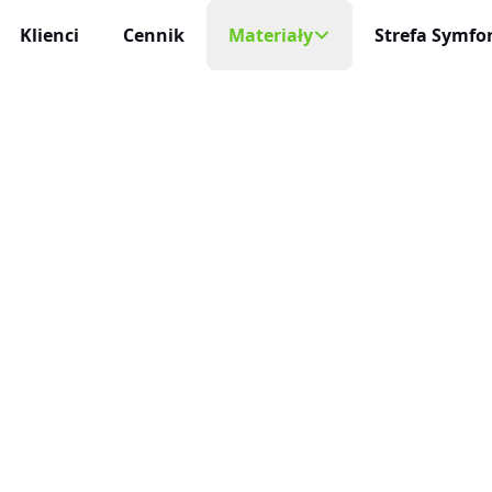
Klienci
Cennik
Materiały
Strefa Symfon
Mobilny Rejestr
Na każde urządzeni
cja Czasu Pracy
Blog
 i niezawodna
Aplikacja Mobi
Darmowe Wzory
Życie profesjonaln
racy
ę sam
Baza Wiedzy
Aktualizacje
niczne Wnioski Urlopowe
Nowości, zmiany 
Program Partnerski
e i liczenie limitów
Integracje
ja Czasu Pracy
O Nas
Połącz inEwi z i
 rzeczywistym
Kontakt
Benefity
cje Online
Korzyści dla uży
 służbowe pod kontrolą
Automatyzac