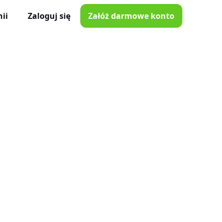
ii
Zaloguj się
Załóż darmowe konto
ator Czasu Pracy
e z iOS i Android
lna
e w Twojej kieszeni
i poprawki
nnymi narzędziami
tkowników
je