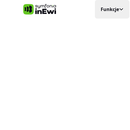
Symfonia inEwi
Funkcje
Rejestra
Precyzyjna
Grafik P
Układa si
Elektro
Planowani
Ewidenc
W czasie
Delega
Wyjazdy