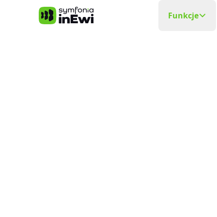
Symfonia inEwi
Funkcje
Rejestra
Precyzyjna
Grafik P
Układa si
Elektro
Planowani
Ewidenc
W czasie
Delega
Wyjazdy