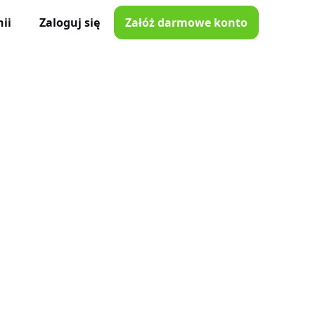
ii
Zaloguj się
Załóż darmowe konto
ator Czasu Pracy
e z iOS i Android
lna
e w Twojej kieszeni
i poprawki
nnymi narzędziami
tkowników
je