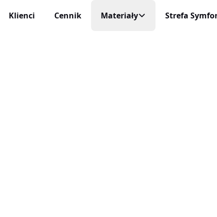
Klienci
Cennik
Materiały
Strefa Symfon
Mobilny Rejestr
Na każde urządzeni
cja Czasu Pracy
Blog
 i niezawodna
Aplikacja Mobi
Darmowe Wzory
Życie profesjonaln
racy
ę sam
Baza Wiedzy
Aktualizacje
niczne Wnioski Urlopowe
Nowości, zmiany 
Program Partnerski
e i liczenie limitów
Integracje
ja Czasu Pracy
O Nas
Połącz inEwi z i
 rzeczywistym
Kontakt
Benefity
cje Online
Korzyści dla uży
 służbowe pod kontrolą
Automatyzac