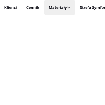
Klienci
Cennik
Materiały
Strefa Symfon
Mobilny Rejestr
Na każde urządzeni
cja Czasu Pracy
Blog
 i niezawodna
Aplikacja Mobi
Darmowe Wzory
Życie profesjonaln
racy
ę sam
Baza Wiedzy
Aktualizacje
niczne Wnioski Urlopowe
Nowości, zmiany 
Program Partnerski
e i liczenie limitów
Integracje
ja Czasu Pracy
O Nas
Połącz inEwi z i
 rzeczywistym
Kontakt
Benefity
cje Online
Korzyści dla uży
 służbowe pod kontrolą
Automatyzac