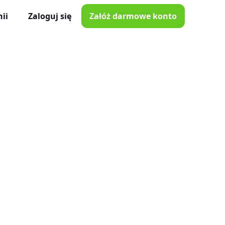
ii
Zaloguj się
Załóż darmowe konto
ator Czasu Pracy
e z iOS i Android
lna
e w Twojej kieszeni
i poprawki
nnymi narzędziami
tkowników
je