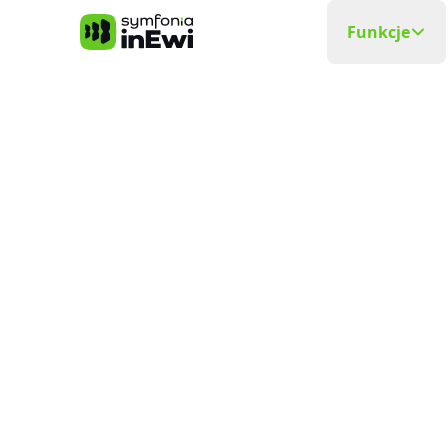
Symfonia inEwi
Funkcje
Rejestra
Precyzyjna
Grafik P
Układa si
Elektro
Planowani
Ewidenc
W czasie
Delega
Wyjazdy