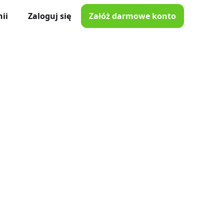
ii
Zaloguj się
Załóż darmowe konto
ator Czasu Pracy
e z iOS i Android
lna
e w Twojej kieszeni
i poprawki
nnymi narzędziami
tkowników
je