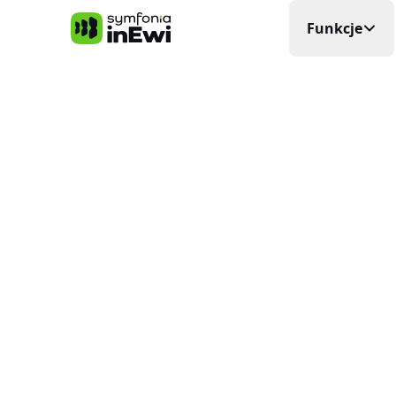
Symfonia inEwi
Funkcje
Rejestra
Precyzyjna
Grafik P
Układa si
Elektro
Planowani
Ewidenc
W czasie
Delega
Wyjazdy