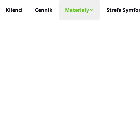
Klienci
Cennik
Materiały
Strefa Symfon
Mobilny Rejestr
Na każde urządzeni
cja Czasu Pracy
Blog
 i niezawodna
Aplikacja Mobi
Darmowe Wzory
Życie profesjonaln
racy
ę sam
Baza Wiedzy
Aktualizacje
niczne Wnioski Urlopowe
Nowości, zmiany 
Program Partnerski
e i liczenie limitów
Integracje
ja Czasu Pracy
O Nas
Połącz inEwi z i
 rzeczywistym
Kontakt
Benefity
cje Online
Korzyści dla uży
 służbowe pod kontrolą
Automatyzac