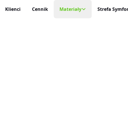
Klienci
Cennik
Materiały
Strefa Symfon
Mobilny Rejestr
Na każde urządzeni
cja Czasu Pracy
Blog
 i niezawodna
Aplikacja Mobi
Darmowe Wzory
Życie profesjonaln
racy
ę sam
Baza Wiedzy
Aktualizacje
niczne Wnioski Urlopowe
Nowości, zmiany 
Program Partnerski
e i liczenie limitów
Integracje
ja Czasu Pracy
O Nas
Połącz inEwi z i
 rzeczywistym
Kontakt
Benefity
cje Online
Korzyści dla uży
 służbowe pod kontrolą
Automatyzac