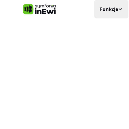
Symfonia inEwi
Funkcje
Rejestra
Precyzyjna
Grafik P
Układa si
Elektro
Planowani
Ewidenc
W czasie
Delega
Wyjazdy