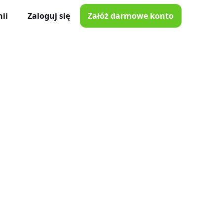
ii
Zaloguj się
Załóż darmowe konto
ator Czasu Pracy
e z iOS i Android
lna
e w Twojej kieszeni
i poprawki
nnymi narzędziami
tkowników
je