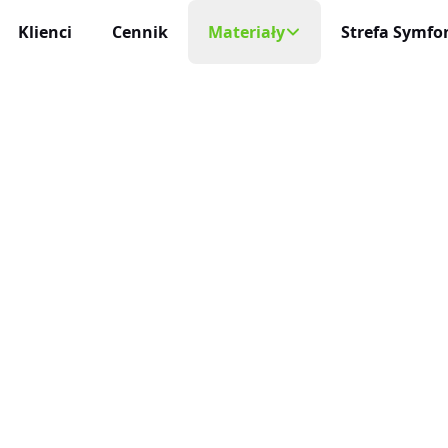
Klienci
Cennik
Materiały
Strefa Symfon
Mobilny Rejestr
Na każde urządzeni
cja Czasu Pracy
Blog
 i niezawodna
Aplikacja Mobi
Darmowe Wzory
Życie profesjonaln
racy
ę sam
Baza Wiedzy
Aktualizacje
niczne Wnioski Urlopowe
Nowości, zmiany 
Program Partnerski
e i liczenie limitów
Integracje
ja Czasu Pracy
O Nas
Połącz inEwi z i
 rzeczywistym
Kontakt
Benefity
cje Online
Korzyści dla uży
 służbowe pod kontrolą
Automatyzac