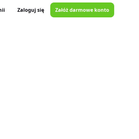
ii
Zaloguj się
Załóż darmowe konto
ator Czasu Pracy
e z iOS i Android
lna
e w Twojej kieszeni
i poprawki
nnymi narzędziami
tkowników
je