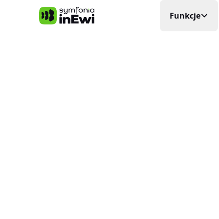
Symfonia inEwi
Funkcje
Rejestra
Precyzyjna
Grafik P
Układa si
Elektro
Planowani
Ewidenc
W czasie
Delega
Wyjazdy