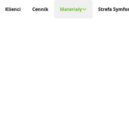
Klienci
Cennik
Materiały
Strefa Symfon
Mobilny Rejestr
Na każde urządzeni
cja Czasu Pracy
Blog
 i niezawodna
Aplikacja Mobi
Darmowe Wzory
Życie profesjonaln
racy
ę sam
Baza Wiedzy
Aktualizacje
niczne Wnioski Urlopowe
Nowości, zmiany 
Program Partnerski
e i liczenie limitów
Integracje
ja Czasu Pracy
O Nas
Połącz inEwi z i
 rzeczywistym
Kontakt
Benefity
cje Online
Korzyści dla uży
 służbowe pod kontrolą
Automatyzac