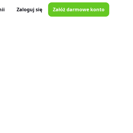
ii
Zaloguj się
Załóż darmowe konto
ator Czasu Pracy
e z iOS i Android
lna
e w Twojej kieszeni
i poprawki
nnymi narzędziami
tkowników
je