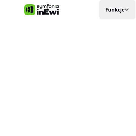
Symfonia inEwi
Funkcje
Rejestra
Precyzyjna
Grafik P
Układa si
Elektro
Planowani
Ewidenc
W czasie
Delega
Wyjazdy