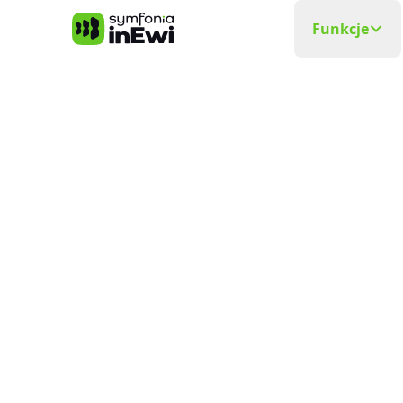
Symfonia inEwi
Funkcje
Rejestra
Precyzyjna
Grafik P
Układa si
Elektro
Planowani
Ewidenc
W czasie
Delega
Wyjazdy