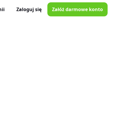
ii
Zaloguj się
Załóż darmowe konto
ator Czasu Pracy
e z iOS i Android
lna
e w Twojej kieszeni
i poprawki
nnymi narzędziami
tkowników
je