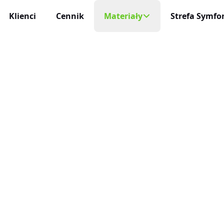
Klienci
Cennik
Materiały
Strefa Symfon
Mobilny Rejestr
Na każde urządzeni
cja Czasu Pracy
Blog
 i niezawodna
Aplikacja Mobi
Darmowe Wzory
Życie profesjonaln
racy
ę sam
Baza Wiedzy
Aktualizacje
niczne Wnioski Urlopowe
Nowości, zmiany 
Program Partnerski
e i liczenie limitów
Integracje
ja Czasu Pracy
O Nas
Połącz inEwi z i
 rzeczywistym
Kontakt
Benefity
cje Online
Korzyści dla uży
 służbowe pod kontrolą
Automatyzac