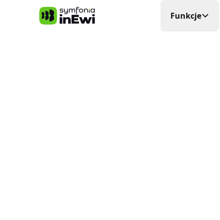
Symfonia inEwi
Funkcje
Rejestra
Precyzyjna
Grafik P
Układa si
Elektro
Planowani
Ewidenc
W czasie
Delega
Wyjazdy