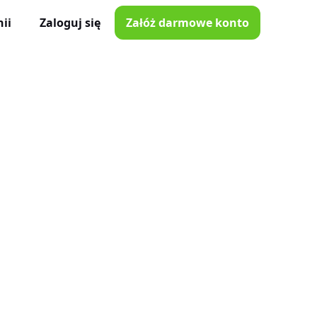
ii
Zaloguj się
Załóż darmowe konto
ator Czasu Pracy
e z iOS i Android
lna
e w Twojej kieszeni
i poprawki
nnymi narzędziami
tkowników
je