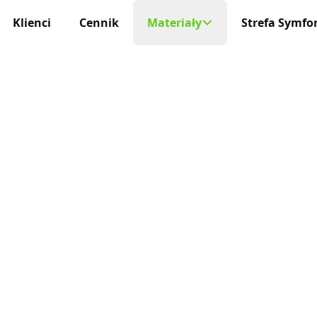
Klienci
Cennik
Materiały
Strefa Symfon
Mobilny Rejestr
Na każde urządzeni
cja Czasu Pracy
Blog
 i niezawodna
Aplikacja Mobi
Darmowe Wzory
Życie profesjonaln
racy
ę sam
Baza Wiedzy
Aktualizacje
niczne Wnioski Urlopowe
Nowości, zmiany 
Program Partnerski
e i liczenie limitów
Integracje
ja Czasu Pracy
O Nas
Połącz inEwi z i
 rzeczywistym
Kontakt
Benefity
cje Online
Korzyści dla uży
 służbowe pod kontrolą
Automatyzac