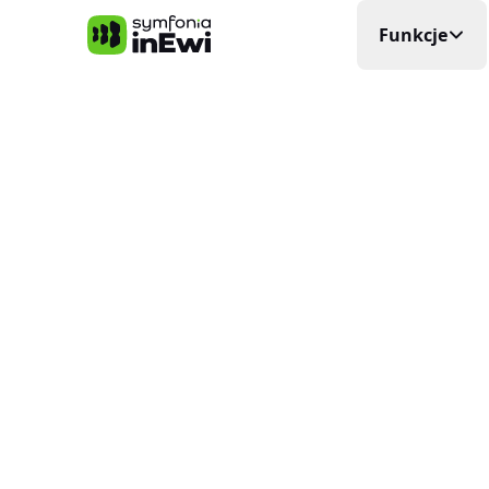
Symfonia inEwi
Funkcje
Rejestra
Precyzyjna
Grafik P
Układa si
Elektro
Planowani
Ewidenc
W czasie
Delega
Wyjazdy