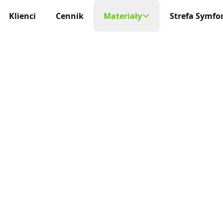
Klienci
Cennik
Materiały
Strefa Symfon
Mobilny Rejestr
Na każde urządzeni
cja Czasu Pracy
Blog
 i niezawodna
Aplikacja Mobi
Darmowe Wzory
Życie profesjonaln
racy
ę sam
Baza Wiedzy
Aktualizacje
niczne Wnioski Urlopowe
Nowości, zmiany 
Program Partnerski
e i liczenie limitów
Integracje
ja Czasu Pracy
O Nas
Połącz inEwi z i
 rzeczywistym
Kontakt
Benefity
cje Online
Korzyści dla uży
 służbowe pod kontrolą
Automatyzac