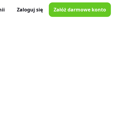
ii
Zaloguj się
Załóż darmowe konto
ator Czasu Pracy
e z iOS i Android
lna
e w Twojej kieszeni
i poprawki
nnymi narzędziami
tkowników
je