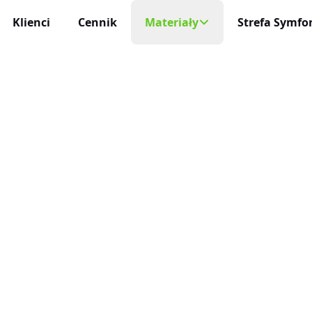
Klienci
Cennik
Materiały
Strefa Symfon
Mobilny Rejestr
Na każde urządzeni
cja Czasu Pracy
Blog
 i niezawodna
Aplikacja Mobi
Darmowe Wzory
Życie profesjonaln
racy
ę sam
Baza Wiedzy
Aktualizacje
niczne Wnioski Urlopowe
Nowości, zmiany 
Program Partnerski
e i liczenie limitów
Integracje
ja Czasu Pracy
O Nas
Połącz inEwi z i
 rzeczywistym
Kontakt
Benefity
cje Online
Korzyści dla uży
 służbowe pod kontrolą
Automatyzac