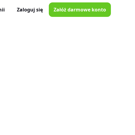
ii
Zaloguj się
Załóż darmowe konto
ator Czasu Pracy
e z iOS i Android
lna
e w Twojej kieszeni
i poprawki
nnymi narzędziami
tkowników
je