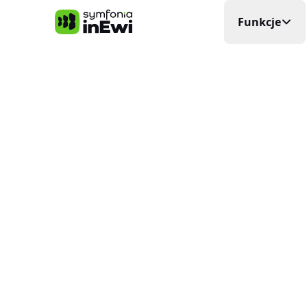
Symfonia inEwi
Funkcje
Rejestra
Precyzyjna
Grafik P
Układa si
Elektro
Planowani
Ewidenc
W czasie
Delega
Wyjazdy